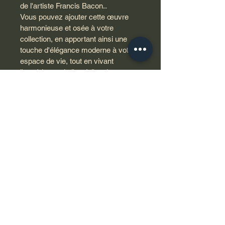
de l'artiste Francis Bacon..
Vous pouvez ajouter cette œuvre 
harmonieuse et osée à votre 
collection, en apportant ainsi une 
touche d'élégance moderne à votre 
espace de vie, tout en vivant 
l'expérience de l'art à l'ancienne.
Détails :
Acrylique sur toile tendue sur 
chassis bois.
Pinceaux (et Couteaux à 
peindre).
Taille : 89 x 130 x 2,5 cm
Poids : 5 kg
Certificat d’authenticité
Eviter l’exposition au soleil
Livraison avec assurance
Retour accepté sous 7 jours