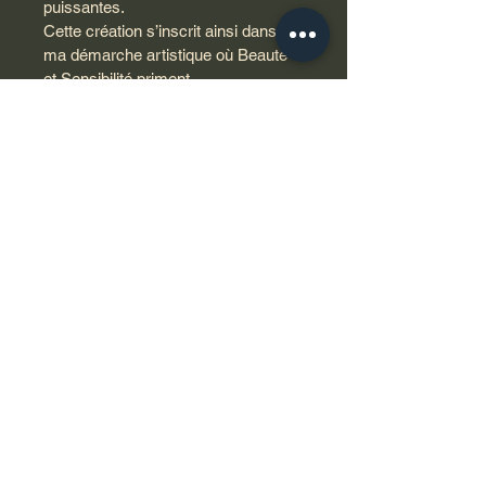
puissantes.
Cette création s’inscrit ainsi dans 
ma démarche artistique où Beauté 
et Sensibilité priment.
Laissez-vous donc transporter par 
cette ambiance à la fois forte et 
féerique !...
Détails : 
- Peinture acrylique sur Toile tendue 
sur châssis bois 
- Pinceaux et couteaux à peindre 
- Taille : 60 x 60 x 4 cm 
- Certificat d'Authenticité (et Facture)
- Retour accepté sous 7 jours 