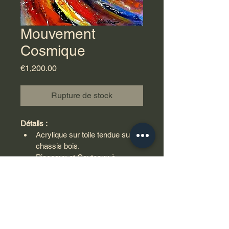
Mouvement
Cosmique
Prix
€1,200.00
Rupture de stock
Détails :
Acrylique sur toile tendue sur 
chassis bois.
Pinceaux et Couteaux à 
peindre.
Taille : 65 x 50  x 2 cm
Poids : 2.5 kg
Certificat d’authenticité
Eviter l’exposition au soleil
Livraison avec assurance