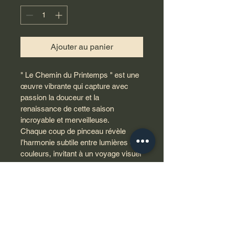
Ajouter au panier
" Le Chemin du Printemps " est une 
œuvre vibrante qui capture avec 
passion la douceur et la 
renaissance de cette saison 
incroyable et merveilleuse.
Chaque coup de pinceau révèle 
l’harmonie subtile entre lumières et 
couleurs, invitant à un voyage visuel 
unique et empreint d’émotions.
Découvrez à travers cette pièce 
l’essence même du printemps, 
sublimée par une Lumière de 
Renaissance qui ne peut cesser 
d’inspirer.